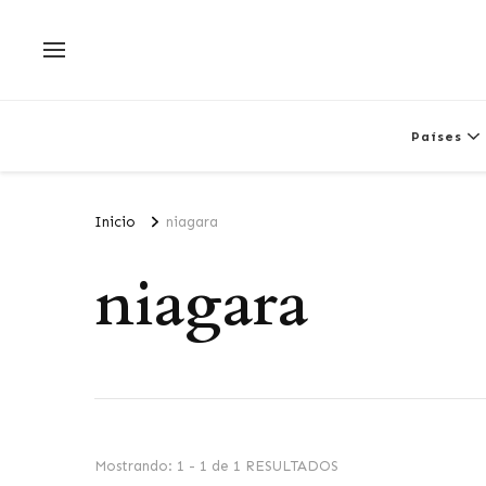
Países
Inicio
niagara
niagara
Mostrando: 1 - 1 de 1 RESULTADOS