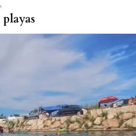
A
s playas