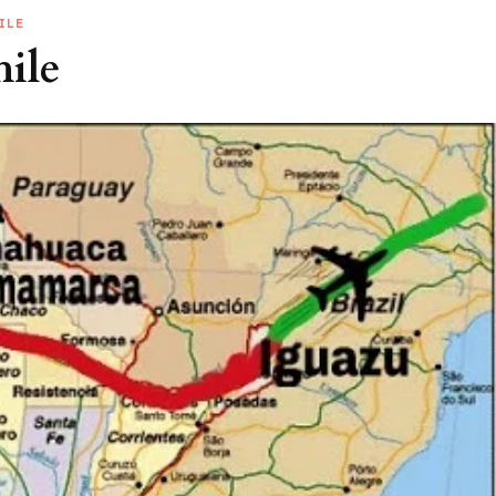
ILE
hile