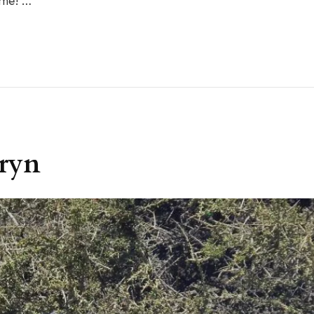
rme! …
dryn