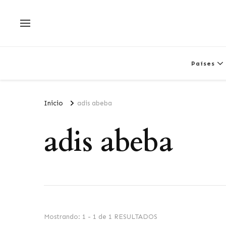
Países
Inicio
adis abeba
adis abeba
Mostrando: 1 - 1 de 1 RESULTADOS