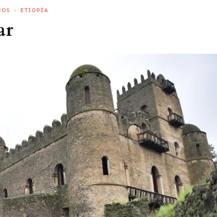
NOS
ETIOPÍA
ar