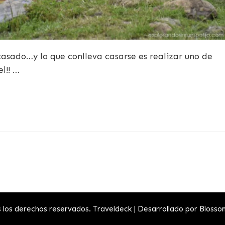
asado…y lo que conlleva casarse es realizar uno de
l!! …
s los derechos reservados.
Traveldeck | Desarrollado por
Blosso