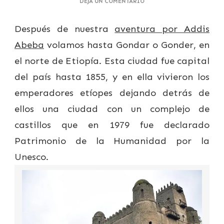
EN
DEJA UN COMENTARIO
LOS
CASTILLOS
Después de nuestra
aventura por Addis
DE
GONDAR
Abeba
volamos hasta Gondar o Gonder, en
el norte de Etiopía. Esta ciudad fue capital
del país hasta 1855, y en ella vivieron los
emperadores etíopes dejando detrás de
ellos una ciudad con un complejo de
castillos que en 1979 fue declarado
Patrimonio de la Humanidad por la
Unesco.