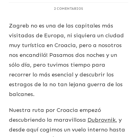
EN
2 COMENTARIOS
LO
MEJOR
Zagreb no es una de las capitales más
DE
ZAGREB
visitadas de Europa, ni siquiera un ciudad
EN
UN
muy turística en Croacia, pero a nosotros
DÍA
nos encandiló! Pasamos dos noches y un
sólo día, pero tuvimos tiempo para
recorrer lo más esencial y descubrir los
estragos de la no tan lejana guerra de los
balcanes.
Nuestra ruta por Croacia empezó
descubriendo la maravillosa
Dubrovnik
, y
desde aquí cogimos un vuelo interno hasta