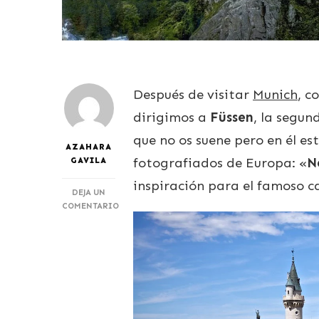
Después de visitar
Munich
, c
dirigimos a
Füssen
, la segun
que no os suene pero en él es
AZAHARA
fotografiados de Europa: «
N
GAVILA
inspiración para el famoso ca
DEJA UN
COMENTARIO
EN
NEUSCHWANSTEIN,
EL
CASTILLO
DEL
REY
LOCO