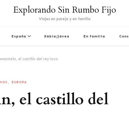
Explorando Sin Rumbo Fijo
Viajes en pareja y en familia
España
Xàbia/Jávea
En familia
Cons
anstein, el castillo del rey loco
INOS
EUROPA
 el castillo del