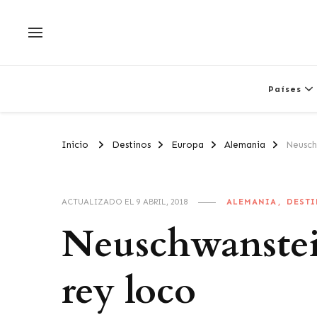
Países
Inicio
Destinos
Europa
Alemania
Neuschw
ALEMANIA
DEST
ACTUALIZADO EL
9 ABRIL, 2018
Neuschwanstein,
rey loco