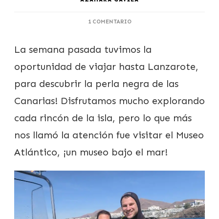
EN
1 COMENTARIO
BUCEANDO
EN
La semana pasada tuvimos la
EL
MUSEO
oportunidad de viajar hasta Lanzarote,
ATLÁNTICO
DE
para descubrir la perla negra de las
LANZAROTE
Canarias! Disfrutamos mucho explorando
cada rincón de la isla, pero lo que más
nos llamó la atención fue visitar el Museo
Atlántico, ¡un museo bajo el mar!