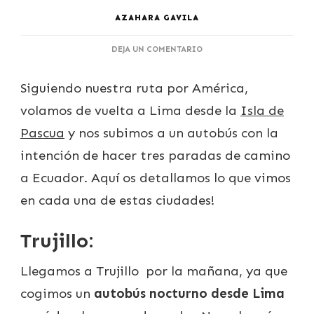
AZAHARA GAVILA
EN
DEJA UN COMENTARIO
EL
NORTE
Siguiendo nuestra ruta por América,
DE
PERÚ:
volamos de vuelta a Lima desde la
Isla de
TRUJILLO,
CHICLAYO
Pascua
y nos subimos a un autobús con la
Y
intención de hacer tres paradas de camino
MÁNCORA
a Ecuador. Aquí os detallamos lo que vimos
en cada una de estas ciudades!
Trujillo:
Llegamos a Trujillo por la mañana, ya que
cogimos un
autobús nocturno desde Lima