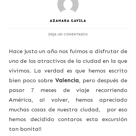
AZAHARA GAVILA
EN
DEJA UN COMENTARIO
RUTA
EN
Hace justo un año nos fuimos a disfrutar de
BICI
POR
uno de los atractivos de la ciudad en la que
LA
ALBUFERA
vivimos. La verdad es que hemos escrito
DE
bien poco sobre
Valencia
, pero después de
VALENCIA
pasar 7 meses de viaje recorriendo
América, al volver, hemos apreciado
muchas cosas de nuestra ciudad, por eso
hemos decidido contaros esta excursión
tan bonita!!