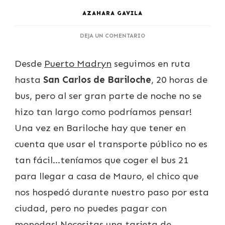
AZAHARA GAVILA
EN
DEJA UN COMENTARIO
SAN
CARLOS
Desde
Puerto Madryn
seguimos en ruta
DE
BARILOCHE
hasta
San Carlos de Bariloche
, 20 horas de
bus, pero al ser gran parte de noche no se
hizo tan largo como podríamos pensar!
Una vez en Bariloche hay que tener en
cuenta que usar el transporte público no es
tan fácil…teníamos que coger el bus 21
para llegar a casa de Mauro, el chico que
nos hospedó durante nuestro paso por esta
ciudad, pero no puedes pagar con
monedas! Necesitas una tarjeta de