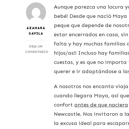
Aunque parezca una locura ya
bebé! Desde que nació Maya 
peque que depende de nosotr
AZAHARA
estar encerrados en casa, si
GAVILA
falta y hay muchas familias 
DEJA UN
hijos/as!! Incluso hay famili
COMENTARIO
EN
cuestas, y es que no importa 
VIAJAR
CON
querer e ir adaptándose a las
UN
BEBÉ
DE
A nosotros nos encanta viaja
MESES
cuando llegara Maya, así que
confort
antes de que naciera
Newcastle. Nos invitaron a l
la excusa ideal para escaparn