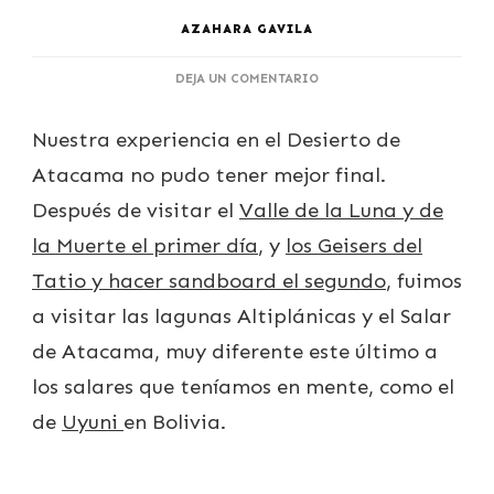
AZAHARA GAVILA
EN
DEJA UN COMENTARIO
ATACAMA:
DÍA
Nuestra experiencia en el Desierto de
3
Atacama no pudo tener mejor final.
Después de visitar el
Valle de la Luna y de
la Muerte el primer día
, y
los Geisers del
Tatio y hacer sandboard el segundo
, fuimos
a visitar las lagunas Altiplánicas y el Salar
de Atacama, muy diferente este último a
los salares que teníamos en mente, como el
de
Uyuni
en Bolivia.